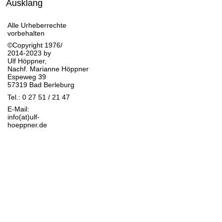
Ausklang
Alle Urheberrechte
vorbehalten
©Copyright 1976/
2014-2023 by
Ulf Höppner,
Nachf. Marianne Höppner
Espeweg 39
57319 Bad Berleburg
Tel.: 0 27 51 / 21 47
E-Mail:
info(at)ulf-
hoeppner.de