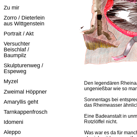
Zu mir
Zorro / Dieterlein
aus Wittgenstein
Portrait / Akt
Versuchter
Beischlaf /
Baumpilz
Skulpturenweg /
Espeweg
Myzel
Den legendären Rheinaa
ungenießbar wie so ma
Zweimal Höppner
Sonnentags bei entspre
Amaryllis geht
das Rheinwasser ähnlich
Tarnkappenfrosch
Eine Badeanstalt in unm
Idomeni
Rotzlöffel nicht.
Aleppo
Was war es da für manc