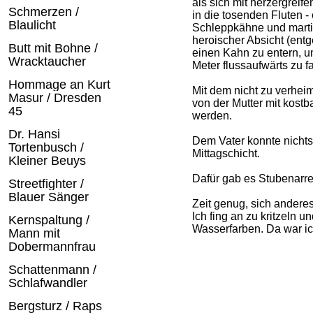
als sich mit herzergrei
Schmerzen /
in die tosenden Fluten - 
Blaulicht
Schleppkähne und marti
heroischer Absicht (ent
Butt mit Bohne /
einen Kahn zu entern, u
Wracktaucher
Meter flussaufwärts zu f
Hommage an Kurt
Mit dem nicht zu verhei
Masur / Dresden
von der Mutter mit kost
45
werden.
Dr. Hansi
Dem Vater konnte nichts
Tortenbusch /
Mittagschicht.
Kleiner Beuys
Dafür gab es Stubenarre
Streetfighter /
Blauer Sänger
Zeit genug, sich ander
Ich fing an zu kritzeln u
Kernspaltung /
Wasserfarben. Da war ic
Mann mit
Dobermannfrau
Schattenmann /
Schlafwandler
Bergsturz / Raps